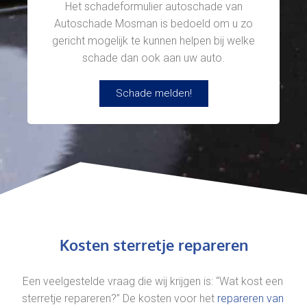
Het schadeformulier autoschade van
Autoschade Mosman is bedoeld om u zo
gericht mogelijk te kunnen helpen bij welke
schade dan ook aan uw auto.
Schade melden!
Kosten sterretje repareren
Een veelgestelde vraag die wij krijgen is: “Wat kost een
sterretje repareren?” De kosten voor het
repareren van