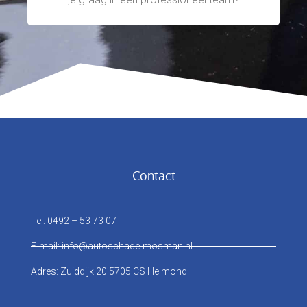
Contact
Tel: 0492 – 53 73 07
E-mail: info@autoschade-mosman.nl
Adres: Zuiddijk 20 5705 CS Helmond