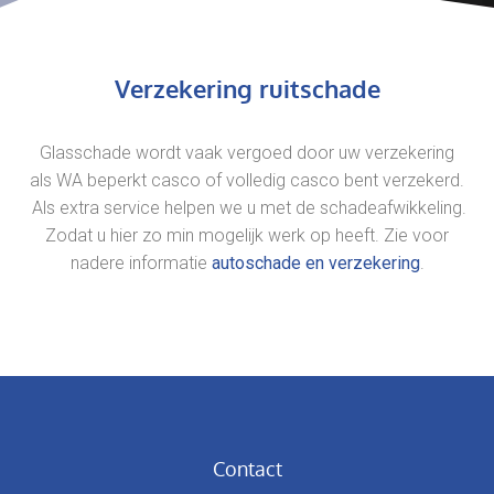
Verzekering ruitschade
Glasschade wordt vaak vergoed door uw verzekering
als WA beperkt casco of volledig casco bent verzekerd.
Als extra service helpen we u met de schadeafwikkeling.
Zodat u hier zo min mogelijk werk op heeft. Zie voor
nadere informatie
autoschade en verzekering
.
Contact