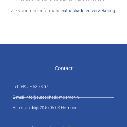
Zie voor meer informatie
autoschade en verzekering
.
Contact
Tel: 0492 – 53 73 07
E-mail: info@autoschade-mosman.nl
Adres: Zuiddijk 20 5705 CS Helmond