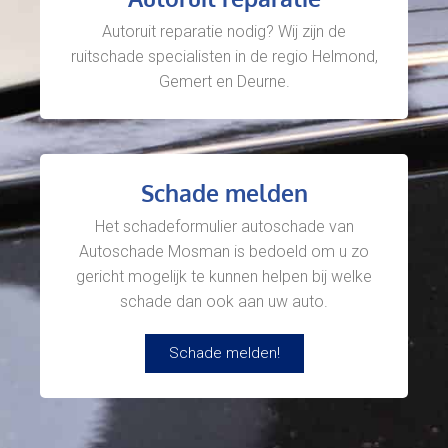
Autoruit reparatie nodig? Wij zijn de
ruitschade specialisten in de regio Helmond,
Gemert en Deurne.
Schade melden
Het schadeformulier autoschade van
Autoschade Mosman is bedoeld om u zo
gericht mogelijk te kunnen helpen bij welke
schade dan ook aan uw auto.
Schade melden!