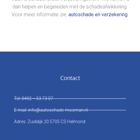
dan helpen en begeleiden met de schadeafwikkeling.
Voor meer informatie zie;
autoschade en verzekering
.
Contact
Tel: 0492 – 53 73 07
E-mail: info@autoschade-mosman.nl
Adres: Zuiddijk 20 5705 CS Helmond