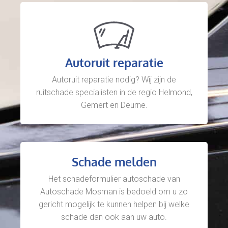
Autoruit reparatie
Autoruit reparatie nodig? Wij zijn de
ruitschade specialisten in de regio Helmond,
Gemert en Deurne.
Schade melden
Het schadeformulier autoschade van
Autoschade Mosman is bedoeld om u zo
gericht mogelijk te kunnen helpen bij welke
schade dan ook aan uw auto.