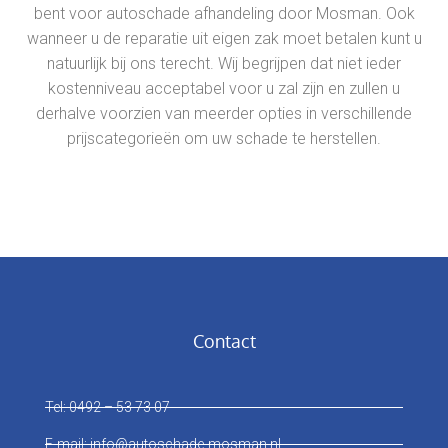
bent voor autoschade afhandeling door Mosman. Ook
wanneer u de reparatie uit eigen zak moet betalen kunt u
natuurlijk bij ons terecht. Wij begrijpen dat niet ieder
kostenniveau acceptabel voor u zal zijn en zullen u
derhalve voorzien van meerder opties in verschillende
prijscategorieën om uw schade te herstellen.
Contact
Tel: 0492 – 53 73 07
E-mail: info@autoschade-mosman.nl