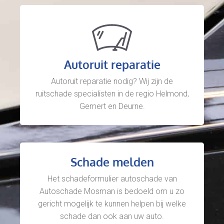
Autoruit reparatie
Autoruit reparatie nodig? Wij zijn de
ruitschade specialisten in de regio Helmond,
Gemert en Deurne.
Schade melden
Het schadeformulier autoschade van
Autoschade Mosman is bedoeld om u zo
gericht mogelijk te kunnen helpen bij welke
schade dan ook aan uw auto.