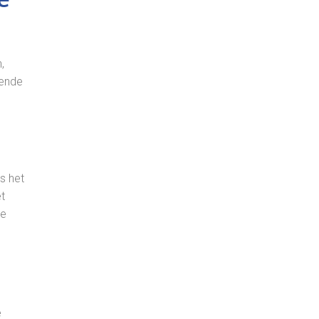
,
lende
s het
t
te
e