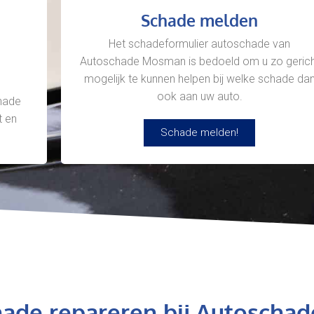
Schade melden
Het schadeformulier autoschade van
Autoschade Mosman is bedoeld om u zo gerich
mogelijk te kunnen helpen bij welke schade da
ook aan uw auto.
chade
t en
Schade melden!
chade repareren bij Autoschad