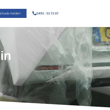
0492 - 53 73 07
Schade melden!
in