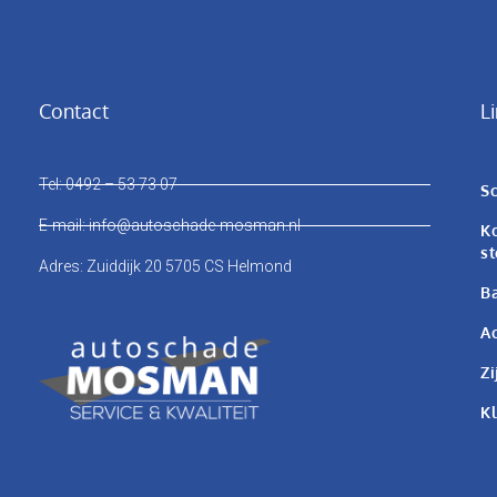
Contact
L
Tel: 0492 – 53 73 07
Sc
E-mail: info@autoschade-mosman.nl
Ko
st
Adres: Zuiddijk 20 5705 CS Helmond
Ba
Ac
Zi
K