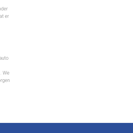
nder
at er
 auto
e. We
orgen