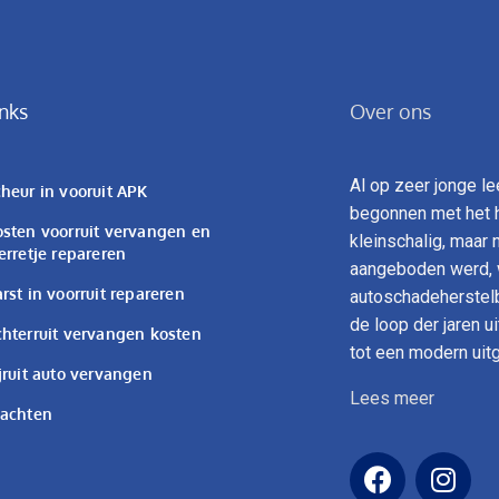
inks
Over ons
Al op zeer jonge l
heur in vooruit APK
begonnen met het h
sten voorruit vervangen en
kleinschalig, maar
erretje repareren
aangeboden werd, w
rst in voorruit repareren
autoschadeherstelbe
de loop der jaren u
hterruit vervangen kosten
tot een modern uit
jruit auto vervangen
Lees meer
lachten