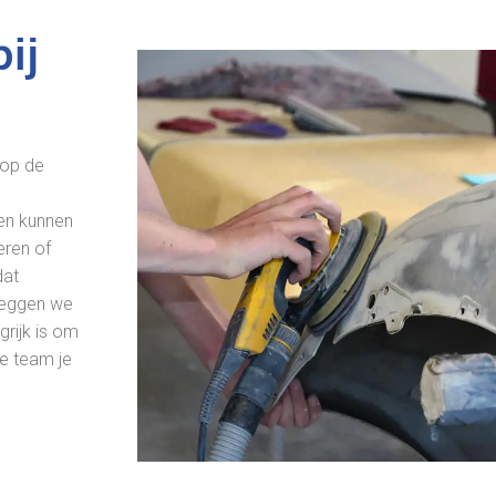
ij
 op de
en kunnen
eren of
dat
 leggen we
grijk is om
de team je