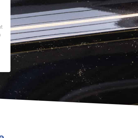
t
n
e