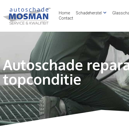
Home
Schadeherstel
Glassch
Contact
Autoschade reparat
topconditie