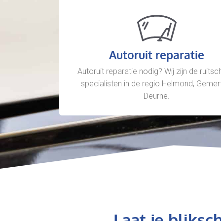
Autoruit reparatie
Autoruit reparatie nodig? Wij zijn de ruits
specialisten in de regio Helmond, Gemer
Deurne.
Laat je bliks