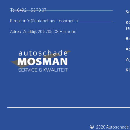
Tel: 0492 – 53 73 07
Sc
E-mail: info@autoschade-mosman.nl
Ko
st
Adres: Zuiddijk 20 5705 CS Helmond
Ba
Ac
Zi
K
2020 Autoschad