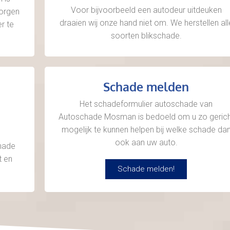
Voor bijvoorbeeld een autodeur uitdeuken
zorgen
draaien wij onze hand niet om. We herstellen all
r te
soorten blikschade.
Schade melden
Het schadeformulier autoschade van
Autoschade Mosman is bedoeld om u zo gerich
mogelijk te kunnen helpen bij welke schade da
ook aan uw auto.
chade
t en
Schade melden!