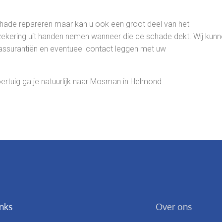
hade repareren maar kan u ook een groot deel van het
rzekering uit handen nemen wanneer die de schade dekt. Wij kunn
assurantiën en eventueel contact leggen met uw
rtuig ga je natuurlijk naar Mosman in Helmond.
inks
Over ons