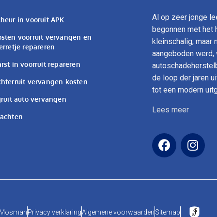
Al op zeer jonge l
heur in vooruit APK
begonnen met het h
sten voorruit vervangen en
kleinschalig, maar
erretje repareren
aangeboden werd, w
rst in voorruit repareren
autoschadeherstelbe
de loop der jaren u
hterruit vervangen kosten
tot een modern uit
jruit auto vervangen
Lees meer
lachten
e Mosman
Privacy verklaring
Algemene voorwaarden
Sitemap