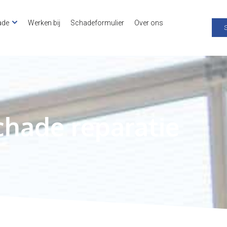
ade
Werken bij
Schadeformulier
Over ons
hade reparatie