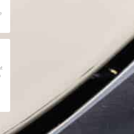
e
t
n