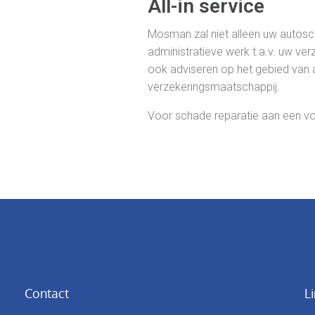
All-in service
Mosman zal niet alleen uw autosc
administratieve werk t.a.v. uw ve
ook adviseren op het gebied van 
verzekeringsmaatschappij.
Voor schade reparatie aan een voe
Contact
L