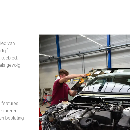
ied van
rijf
akgebied.
 als gevolg
 features
repareren.
en beplating