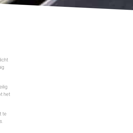
icht
uig
ilig
t het
 te
s.