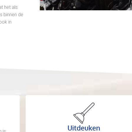
 het als
s binnen de
ook in
Uitdeuken
 is