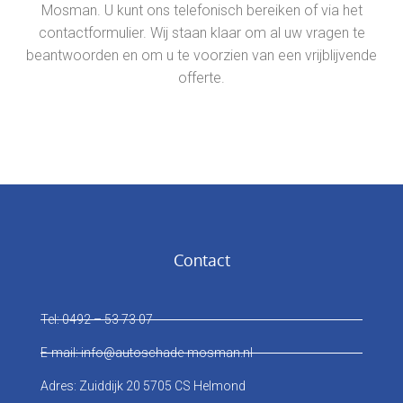
Mosman. U kunt ons telefonisch bereiken of via het
contactformulier. Wij staan klaar om al uw vragen te
beantwoorden en om u te voorzien van een vrijblijvende
offerte.
Contact
Tel: 0492 – 53 73 07
E-mail: info@autoschade-mosman.nl
Adres: Zuiddijk 20 5705 CS Helmond