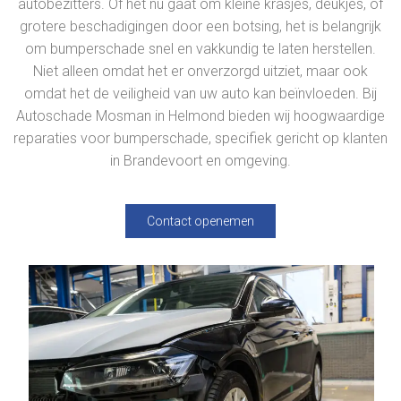
autobezitters. Of het nu gaat om kleine krasjes, deukjes, of
grotere beschadigingen door een botsing, het is belangrijk
om bumperschade snel en vakkundig te laten herstellen.
Niet alleen omdat het er onverzorgd uitziet, maar ook
omdat het de veiligheid van uw auto kan beïnvloeden. Bij
Autoschade Mosman in Helmond bieden wij hoogwaardige
reparaties voor bumperschade, specifiek gericht op klanten
in Brandevoort en omgeving.
Contact openemen