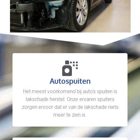
Autospuiten
Het meest voorkomend bij auto’s spuiten is
lakschade herstel. Onze ervaren spuiters
zorgen ervoor dat er van de lakschade niets
meer te zien is.