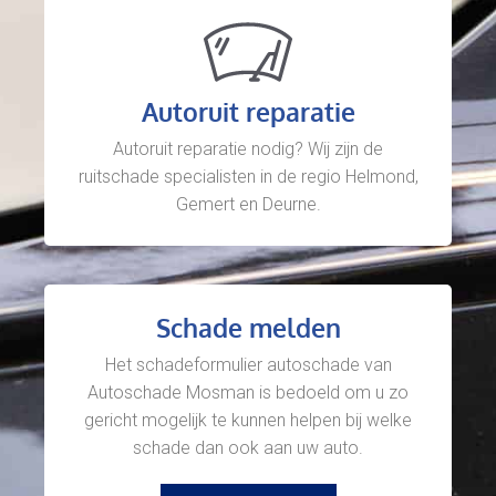
Autoruit reparatie
Autoruit reparatie nodig? Wij zijn de
ruitschade specialisten in de regio Helmond,
Gemert en Deurne.
Schade melden
Het schadeformulier autoschade van
Autoschade Mosman is bedoeld om u zo
gericht mogelijk te kunnen helpen bij welke
schade dan ook aan uw auto.