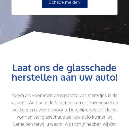
Schade melden!
Laat ons de glasschade
herstellen aan uw auto!
Neem als voorbeeld de reparatie van sterretjes in de
voorruit. Autoschade Mosman kan dat razendsnel en
vakkundig uitvoeren voor u. Dergelijke relatief kleine
vormen van glasschade aan uw auto kunnen wij
verhelpen terwijl u wacht. Als richtlijn hebben wij dat