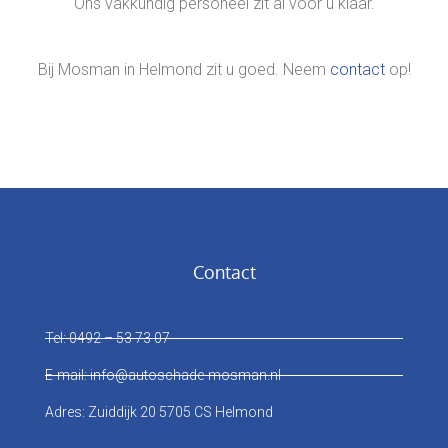
Ons vakkundig personeel zit al voor u klaar.
Bij Mosman in Helmond zit u goed. Neem
contact
op!
Contact
Tel: 0492 – 53 73 07
E-mail: info@autoschade-mosman.nl
Adres: Zuiddijk 20 5705 CS Helmond