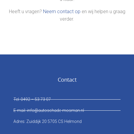
Heeft u vragen?
Neem contact op
en wij helpen u graag
verder.
Contact
Tel: 0492 – 53 73 07
E-mail: info@autoschade-mosman.nl
Adres: Zuiddijk 20 5705 CS Helmond