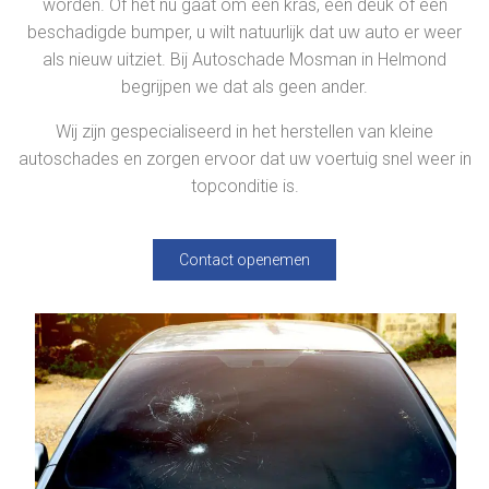
worden. Of het nu gaat om een kras, een deuk of een
beschadigde bumper, u wilt natuurlijk dat uw auto er weer
als nieuw uitziet. Bij Autoschade Mosman in Helmond
begrijpen we dat als geen ander.
Wij zijn gespecialiseerd in het herstellen van kleine
autoschades en zorgen ervoor dat uw voertuig snel weer in
topconditie is.
Contact openemen