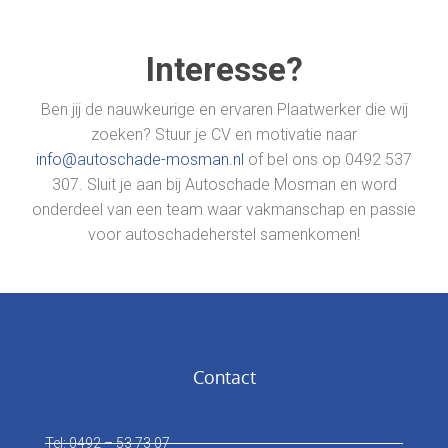
Interesse?
Ben jij de nauwkeurige en ervaren Plaatwerker die wij
zoeken? Stuur je CV en motivatie naar
info@autoschade-mosman.nl
of bel ons op
0492 537
307
. Sluit je aan bij Autoschade Mosman en word
onderdeel van een team waar vakmanschap en passie
voor autoschadeherstel samenkomen!
Contact
Tel: 0492 – 53 73 07