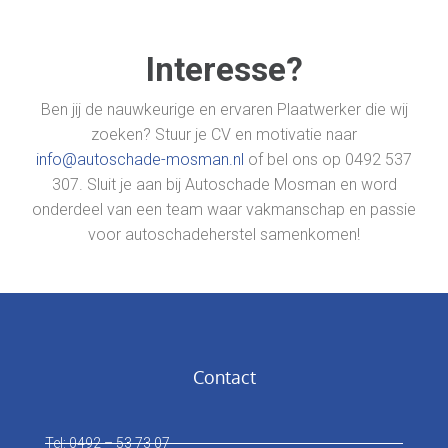
Interesse?
Ben jij de nauwkeurige en ervaren Plaatwerker die wij
zoeken? Stuur je CV en motivatie naar
info@autoschade-mosman.nl
of bel ons op
0492 537
307
. Sluit je aan bij Autoschade Mosman en word
onderdeel van een team waar vakmanschap en passie
voor autoschadeherstel samenkomen!
Contact
Tel: 0492 – 53 73 07